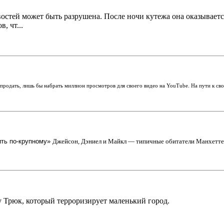
стей может быть разрушена. После ночи кутежа она оказывается
, чт...
продать, лишь бы набрать миллион просмотров для своего видео на YouTube. На пути к сво
ить по-крупному»
Джейсон, Дэниел и Майкл — типичные обитатели Манхеттена
 Трюк, который терроризирует маленький город.