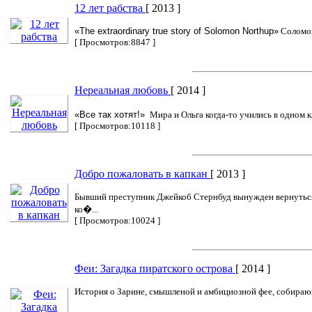
12 лет рабства
[ 2013 ]
«The extraordinary true story of Solomon Northup»
Соломон
[ Просмотров:8847 ]
Нереальная любовь
[ 2014 ]
«Все так хотят!»
Мира и Ольга когда-то учились в одном к
[ Просмотров:10118 ]
Добро пожаловать в капкан
[ 2013 ]
Бывший преступник Джейкоб Стернбуд вынужден вернуться в
ко�...
[ Просмотров:10024 ]
Феи: Загадка пиратского острова
[ 2014 ]
История о Зарине, смышленой и амбициозной фее, собираю