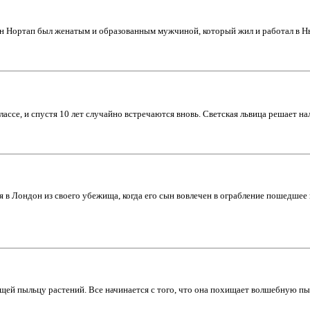
 Нортап был женатым и образованным мужчиной, который жил и работал в Нью
лассе, и спустя 10 лет случайно встречаются вновь. Светская львица решает н
 Лондон из своего убежища, когда его сын вовлечен в ограбление пошедшее н
щей пыльцу растений. Все начинается с того, что она похищает волшебную 