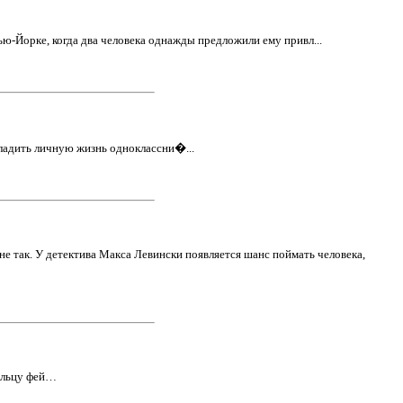
-Йорке, когда два человека однажды предложили ему привл...
аладить личную жизнь одноклассни�...
е так. У детектива Макса Левински появляется шанс поймать человека,
пыльцу фей…