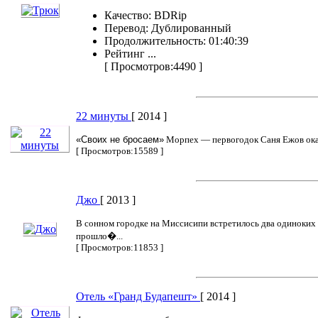
Качество: BDRip
Перевод: Дублированный
Продолжительность: 01:40:39
Рейтинг ...
[ Просмотров:4490 ]
22 минуты
[ 2014 ]
«Своих не бросаем»
Морпех — первогодок Саня Ежов оказы
[ Просмотров:15589 ]
Джо
[ 2013 ]
В сонном городке на Миссисипи встретилось два одиноких ч
прошло�...
[ Просмотров:11853 ]
Отель «Гранд Будапешт»
[ 2014 ]