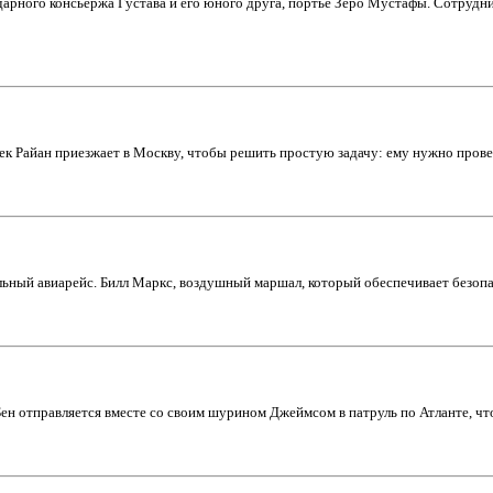
арного консьержа Густава и его юного друга, портье Зеро Мустафы. Сотрудн
к Райан приезжает в Москву, чтобы решить простую задачу: ему нужно провер
ный авиарейс. Билл Маркс, воздушный маршал, который обеспечивает безопас
н отправляется вместе со своим шурином Джеймсом в патруль по Атланте, чтоб