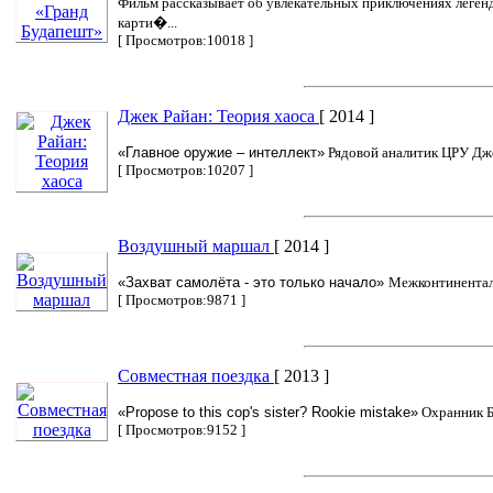
Фильм рассказывает об увлекательных приключениях легенд
карти�...
[ Просмотров:10018 ]
Джек Райан: Теория хаоса
[ 2014 ]
«Главное оружие – интеллект»
Рядовой аналитик ЦРУ Дже
[ Просмотров:10207 ]
Воздушный маршал
[ 2014 ]
«Захват самолёта - это только начало»
Межконтиненталь
[ Просмотров:9871 ]
Совместная поездка
[ 2013 ]
«Propose to this cop's sister? Rookie mistake»
Охранник Бе
[ Просмотров:9152 ]