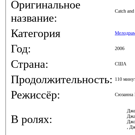
Оригинальное
Catch and
название:
Категория
Мелодра
Год:
2006
Страна:
США
Продолжительность:
110 мину
Режиссёр:
Сюзанна 
Дже
В ролях:
Джа
Джо
, Д