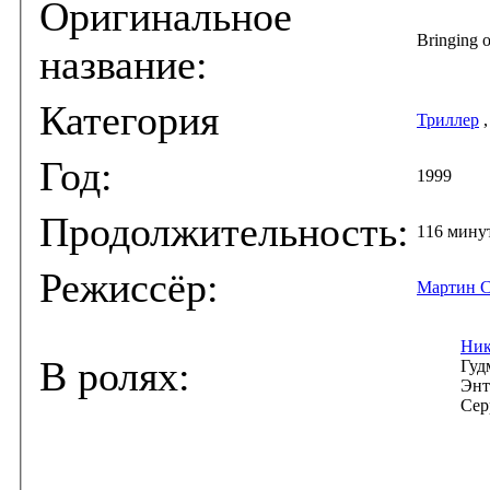
Оригинальное
Bringing o
название:
Категория
Триллер
Год:
1999
Продолжительность:
116 мину
Режиссёр:
Мартин С
Ник
В ролях:
Гуд
Энт
Сер