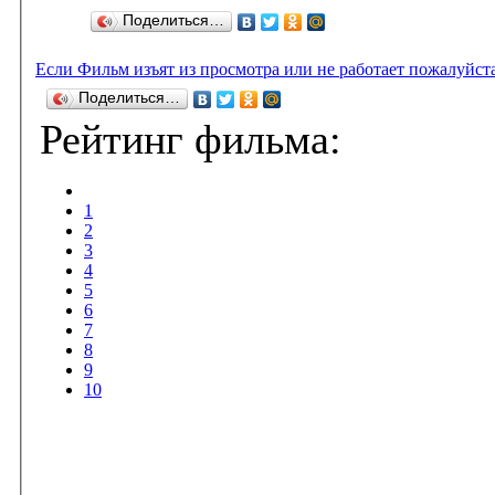
Поделиться…
Если Фильм изъят из просмотра или не работает пожалуйст
Поделиться…
Рейтинг фильма:
1
2
3
4
5
6
7
8
9
10