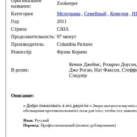
Оригинальное
Zookeeper
название:
Категория
Мелодрама
,
Семейный
,
Комедия
,
H
Год:
2011
Страна:
США
Продолжительность:
97 минут
Производитель:
Columbia Pictures
Режиссёр:
Фрэнк Корачи
Кевин Джеймс, Розарио Доусон,
В ролях:
Джо Роган, Нат Факсон, Стеффи
Сэндлер
Описание:
« Добро пожаловать в его джунгли »
Звери пытаются научить 
обольщения противоположного пола для того, чтобы тот, наконе
Язык
: Русский
Перевод
: Профессиональный (полное дублирование)