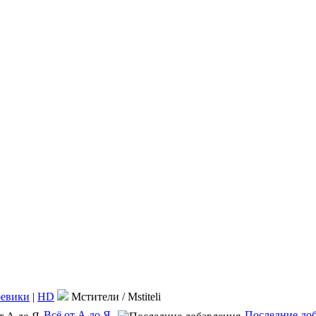
оевики
|
HD
Мстители / Mstiteli
Всё от А до Я
Последние до