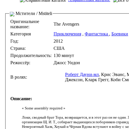
Мстители / Mstiteli
Оригинальное
The Avengers
название:
Категория
Приключения
,
Фантастика
,
Боевики
Год:
2012
Страна:
США
Продолжительность:
130 минут
Режиссёр:
Джосс Уидон
Роберт Дауни-мл
, Крис Эванс,
В ролях:
Джексон, Кларк Грегг, Коби См
Описание:
« Some assembly required »
Локи, сводный брат Тора, возвращается, и в этот раз он не один
организации Щ. И. Т., собирает выдающихся поборников справед
Невероятный Халк, Хоукай и Чёрная Вдова вступают в войну с за