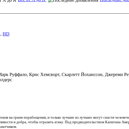
,
HD
 Марк Руффало, Крис Хемсворт, Скарлетт Йоханссон, Джереми Р
олдерс
. Земля на грани порабощения, и только лучшие из лучших могут спасти челов
ливости и добра, чтобы отразить атаку. Под предводительством Капитана Аме
хватчиком.