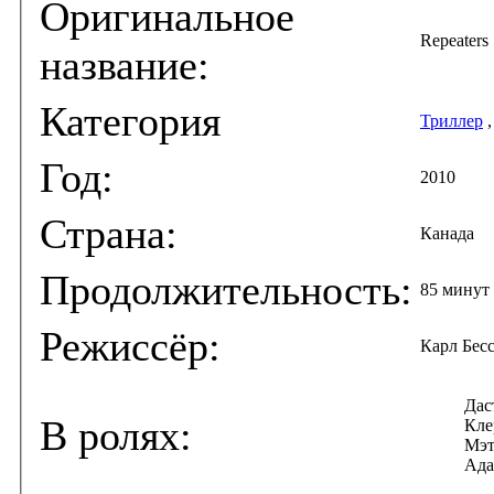
Оригинальное
Repeaters
название:
Категория
Триллер
Год:
2010
Страна:
Канада
Продолжительность:
85 минут
Режиссёр:
Карл Бес
Дас
В ролях:
Кле
Мэт
Ада