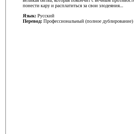
великая битва, которая покончит с вечным противост
понести кару и расплатиться за свои злодеяния...
Язык:
Русский
Перевод:
Профессиональный (полное дублирование)