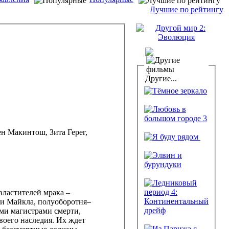
Лучшие по рейтингу
Другие...
н Макинтош, Зита Герег,
властителей мрака –
 и Майкла, полуоборотня–
ми магистрами смерти,
воего наследия. Их ждет