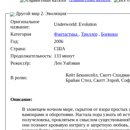
Другой мир 2: Эволюция
Оригинальное
Underworld: Evolution
название:
Категория
Фантастика
,
Триллер
,
Боевики
Год:
2006
Страна:
США
Продолжительность:
133 минут
Режиссёр:
Лен Уайзман
Кейт Бекинсейл, Скотт Спидман
В ролях:
Брайан Стил, Скотт Элрой, Со
Описание:
В зловещем ночном мире, скрытом от взора простых 
вампирами и оборотнями. Настала пора узнать об ис
получеловека, проклятьем и смыслом существования!
они познают кровавую интригу и запретную любовь, 