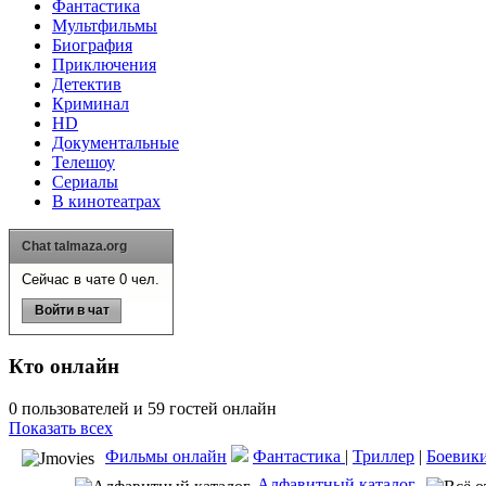
Фантастика
Мультфильмы
Биография
Приключения
Детектив
Криминал
HD
Документальные
Телешоу
Сериалы
В кинотеатрах
Chat talmaza.org
Сейчас в чате 0 чел.
Войти в чат
Кто онлайн
0 пользователей и 59 гостей онлайн
Показать всех
Фильмы онлайн
Фантастика
|
Триллер
|
Боевик
Алфавитный каталог