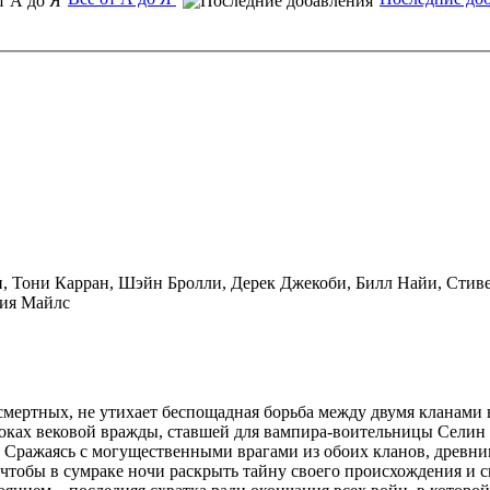
, Тони Карран, Шэйн Бролли, Дерек Джекоби, Билл Найи, Стиве
фия Майлс
смертных, не утихает беспощадная борьба между двумя кланами 
токах вековой вражды, ставшей для вампира-воительницы Селин
 Сражаясь с могущественными врагами из обоих кланов, древни
чтобы в сумраке ночи раскрыть тайну своего происхождения и с