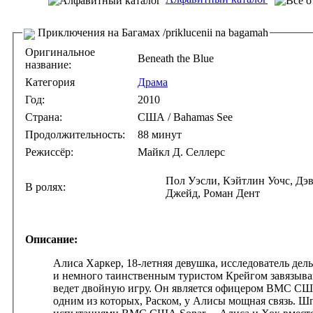
Приключения на Багамах /priklucenii na bagamah
Оригинальное
Beneath the Blue
название:
Категория
Драма
Год:
2010
Страна:
США / Bahamas See
Продолжительность:
88 минут
Режиссёр:
Майкл Д. Селлерс
Пол Уэсли, Кэйтлин Уочс, Дэ
В ролях:
Джейд, Роман Дент
Описание:
Алиса Харкер, 18-летняя девушка, исследователь дел
и немного таинственным туристом Крейгом завязываю
ведет двойную игру. Он является офицером ВМС США,
одним из которых, Раском, у Алисы мощная связь. 