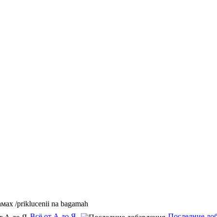
ах /priklucenii na bagamah
Всё от А до Я
Последние до