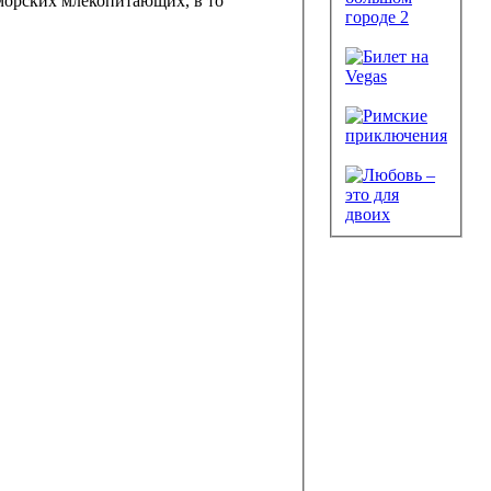
морских млекопитающих, в то