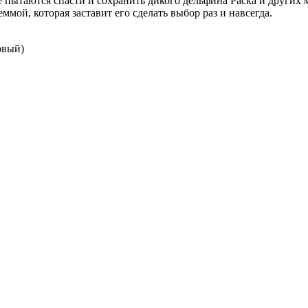
ытаются спасти и сохранить дикого дельфина Раска и других 
мой, которая заставит его сделать выбор раз и навсегда.
овый)