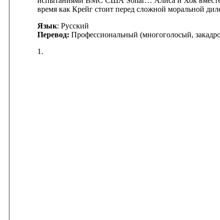
испытаниями ВМС США Sonar… Алиса и Хок вместе п
время как Крейг стоит перед сложной моральной дилем
Язык
: Русский
Перевод:
Профессиональный (многоголосый, закадр
1.