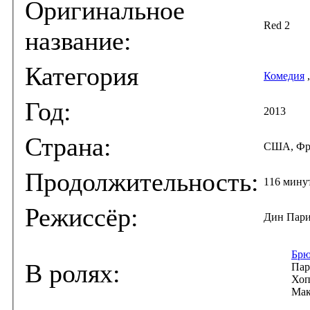
Оригинальное
Red 2
название:
Категория
Комедия
Год:
2013
Страна:
США, Фра
Продолжительность:
116 мину
Режиссёр:
Дин Пари
Брю
В ролях:
Пар
Хоп
Мак