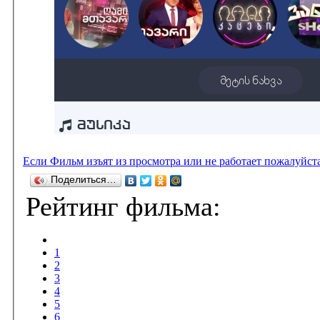
Если Фильм изъят из просмотра или не работает пожалуйст
Поделиться…
Рейтинг фильма:
1
2
3
4
5
6