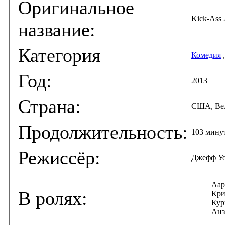
Оригинальное
Kick-Ass 
название:
Категория
Комедия
Год:
2013
Страна:
США, Ве
Продолжительность:
103 мину
Режиссёр:
Джефф У
Аар
В ролях:
Кри
Кур
Анз