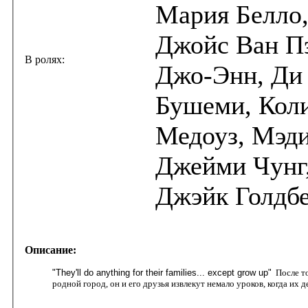
Мария Белло,
Джойс Ван П
В ролях:
Джо-Энн, Ди 
Бушеми, Кол
Медоуз, Мэди
Джейми Чунг
Джэйк Голдбе
Описание:
"They'll do anything for their families... except grow up"
После то
родной город, он и его друзья извлекут немало уроков, когда их