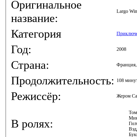
Оригинальное
Largo Wi
название:
Категория
Приключ
Год:
2008
Страна:
Франция,
Продолжительность:
108 мину
Режиссёр:
Жером Са
Том
Мик
В ролях:
Гил
Вэд
Бук