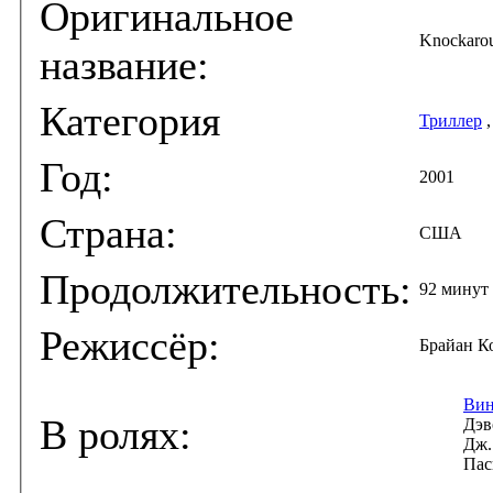
Оригинальное
Knockaro
название:
Категория
Триллер
Год:
2001
Страна:
США
Продолжительность:
92 минут
Режиссёр:
Брайан К
Вин
В ролях:
Дэв
Дж.
Пас