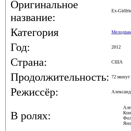
Оригинальное
Ex-Girlfri
название:
Категория
Мелодра
Год:
2012
Страна:
США
Продолжительность:
72 минут
Режиссёр:
Александ
Але
В ролях:
Кон
Фол
Яно