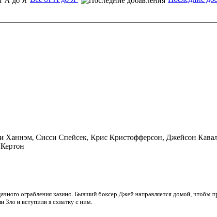
йсон Кавалье, Кевин Десфоссес, Ален
 Кертон
дачного ограбления казино. Бывший боксер Джей направляется домой, чтобы п
 Зло и вступили в схватку с ним.