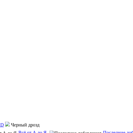
HD
Черный дрозд
Всё от А до Я
Последние до