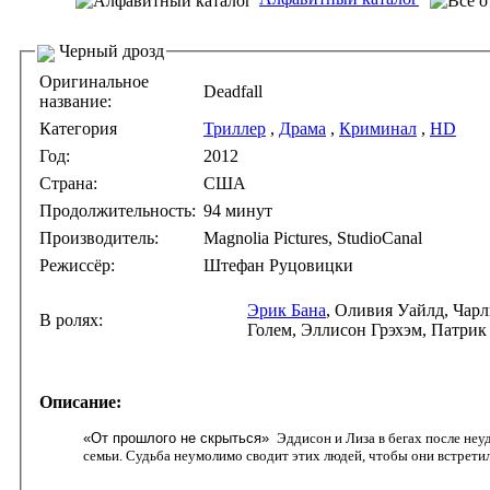
Черный дрозд
Оригинальное
Deadfall
название:
Категория
Триллер
,
Драма
,
Криминал
,
HD
Год:
2012
Страна:
США
Продолжительность:
94 минут
Производитель:
Magnolia Pictures, StudioCanal
Режиссёр:
Штефан Руцовицки
Эрик Бана
, Оливия Уайлд, Чарли Ханнэм, Сисси Спейсек, Крис Кристофферсон, Дже
В ролях:
Голем, Эллисон Грэхэм, Патрик
Описание:
«От прошлого не скрыться»
Эддисон и Лиза в бегах после неу
семьи. Судьба неумолимо сводит этих людей, чтобы они встретили